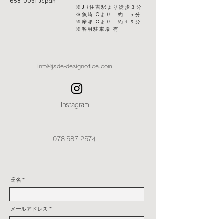
658-0051
Japan
※JR住吉駅より徒歩３分
※魚崎ICより 約 ５分
※摩耶ICより 約１５分
​※客用駐車場 有
info@jade-designoffice.com
Instagram
078 587 2574
氏名
メールアドレス