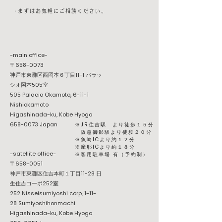
​・まずはお気軽にご相談ください。
-main office-
〒658-0073
神戸市東灘区西岡本６丁目11-1 パラッ
シオ岡本505室
505 Palacio Okamoto, 6-11-1
Nishiokamoto
Higashinada-ku, Kobe Hyogo
658-0073
Japan
※JR住吉駅 より徒歩１５分
阪急御影駅より徒歩２０分
※魚崎ICより約１２分
※摩耶ICより約１８分
-satellite office-
​※客用駐車場 有（予約制）
〒658-0051
神戸市東灘区住吉本町１丁目11-28 日
生住吉コーポ252室
252 Nisseisumiyoshi corp, 1-11-
28 Sumiyoshihonmachi
Higashinada-ku, Kobe Hyogo