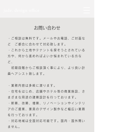
お問い合わせ
・ご相談は無料です。メールやお電話、ご対面な
ど ご都合に合わせて対応致します。
・これから土地やテナントを探そうとされている
方や、何から進めればよいか悩まれている方な
ど、
初期段階からご相談頂く事により、より良い計
画へアシスト致します。
・業務内容は多岐に渡ります。
・住宅をはじめ、店舗やホテル等の商業施設、さ
まざまな用途の建築設計を行っております。
・新築、改築、増築、リノベーションやインテリ
アのご提案、家具のデザイン製作など幅広い業務
を行っております。
・対応地域は全国対応可能です。国内・国外問い
ません。​