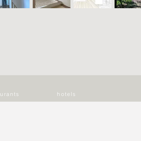
urants
hotels