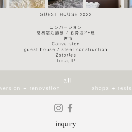
GUEST HOUSE
2022
コンバージョン
簡易宿泊施設 /
​鉄骨造2F建
土佐市​
Conversion
guest house /
steel construction
2stories
Tosa,JP
all
version + renovation
shops + resta
inquiry