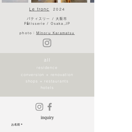
Le tronc
2024
パティスリー /
大阪市​
Pâtisserie /
Osaka,JP​
photo
​：
Minoru Karamatsu
all
residence
conversion + renovation
shops + restaurants
hotels
inquiry
お名前